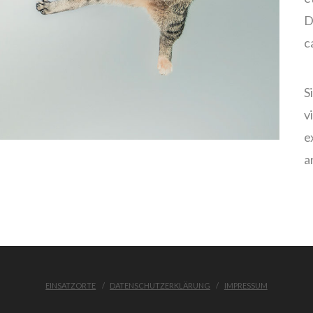
D
c
S
v
e
a
EINSATZORTE
DATENSCHUTZERKLÄRUNG
IMPRESSUM