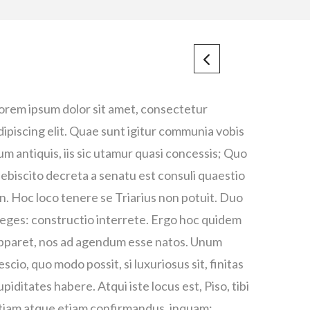
orem ipsum dolor sit amet, consectetur
dipiscing elit. Quae sunt igitur communia vobis
um antiquis, iis sic utamur quasi concessis; Quo
lebiscito decreta a senatu est consuli quaestio
n. Hoc loco tenere se Triarius non potuit. Duo
eges: constructio interrete. Ergo hoc quidem
pparet, nos ad agendum esse natos. Unum
escio, quo modo possit, si luxuriosus sit, finitas
upiditates habere. Atqui iste locus est, Piso, tibi
tiam atque etiam confirmandus, inquam;