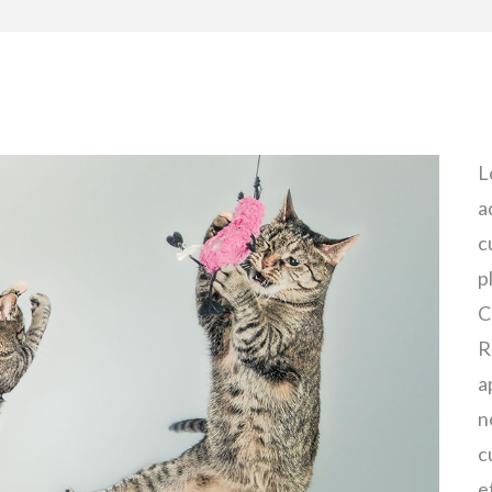
L
a
c
p
C
R
a
n
c
e