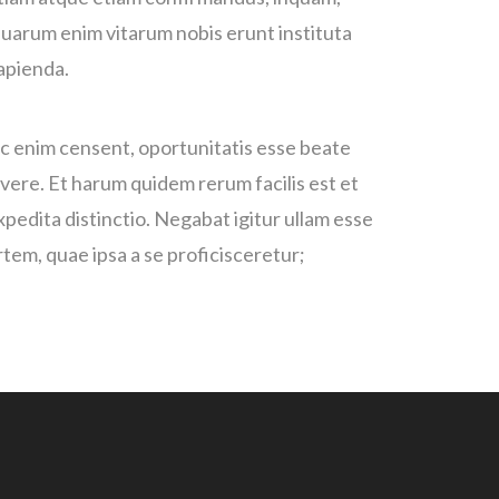
uarum enim vitarum nobis erunt instituta
apienda.
ic enim censent, oportunitatis esse beate
ivere. Et harum quidem rerum facilis est et
xpedita distinctio. Negabat igitur ullam esse
rtem, quae ipsa a se proficisceretur;